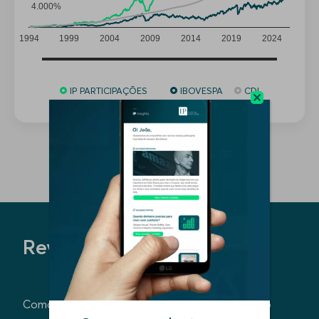
4.000%
1994
1999
2004
2009
2014
2019
2024
IP PARTICIPAÇÕES
IBOVESPA
CDI
Revolução Barulhenta
Como navegar em um ambiente de grande ruído