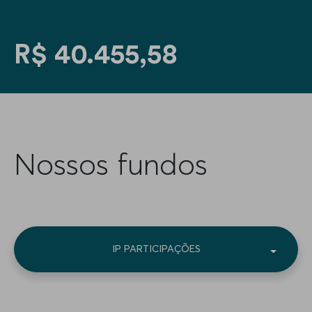
R$ 40.455,58
Nossos fundos
IP VALUE HEDGE
IP ATLAS USD
IP ATLAS BRL
IP PARTICIPAÇÕES